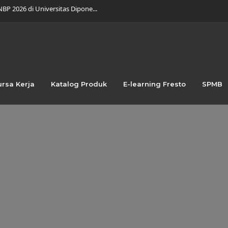
K Nusaputera 1 Gelar Kepramuk...
 dalam Wenhua Culture Festiva...
 Meriah dengan Pentas Budaya d...
tuk Bulan Maret 2026...
swa DKV SMK Nusaputera 1 Bawa...
jungan Industri ke PT Marifoo...
kan Teknologi: Transformasi Be...
ra 2 Creative Ads pada COMMDI...
ursa Kerja
Katalog Produk
E-learning Fresto
SPMB
 dalam Produksi Film Animasi...
BP 2026 di Universitas Dipone...