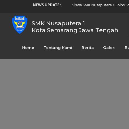
NEWS UPDATE :
Membentuk Karakter Disiplin, SM
Prestasi Siswa SMK Nusaputera 1
Perayaan Imlek Nusaputera 2026
Promo SPMB SMK Nusaputera 1 un
SMK Nusaputera 1
Raih Empat Medali Sekaligus! Si
Kota Semarang Jawa Tengah
SMK Nusaputera 1 Laksanakan Kun
Menumbuhkan Potensi, Menghidup
Siswa SMK Nusaputera 1 Raih Jua
Home
Tentang Kami
Berita
Galeri
B
Alumni SMK Nusaputera 1 Terlibat
Siswa SMK Nusaputera 1 Lolos SN