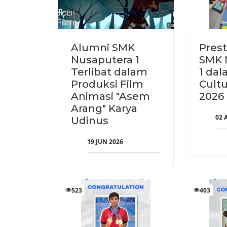
Alumni SMK
Prest
Nusaputera 1
SMK 
Terlibat dalam
1 da
Produksi Film
Cultu
Animasi "Asem
2026
Arang" Karya
02 
Udinus
19 JUN 2026
523
403