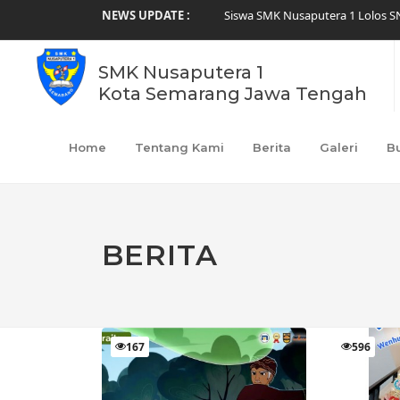
NEWS UPDATE :
Siswa SMK Nusaputera 1 Lolos SN
Membentuk Karakter Disiplin, SM
Prestasi Siswa SMK Nusaputera 1
Perayaan Imlek Nusaputera 2026
SMK Nusaputera 1
Promo SPMB SMK Nusaputera 1 un
Kota Semarang Jawa Tengah
Raih Empat Medali Sekaligus! Si
SMK Nusaputera 1 Laksanakan Kun
Menumbuhkan Potensi, Menghidup
Home
Tentang Kami
Berita
Galeri
B
Siswa SMK Nusaputera 1 Raih Jua
Alumni SMK Nusaputera 1 Terlibat
BERITA
167
596