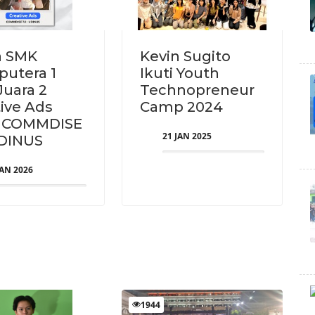
a SMK
Kevin Sugito
putera 1
Ikuti Youth
Juara 2
Technopreneur
ive Ads
Camp 2024
 COMMDISE
21 JAN 2025
UDINUS
JAN 2026
1944