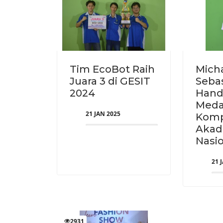
Tim EcoBot Raih
Mich
Juara 3 di GESIT
Seba
2024
Hand
Meda
21 JAN 2025
Komp
Akad
Nasi
21 
2931