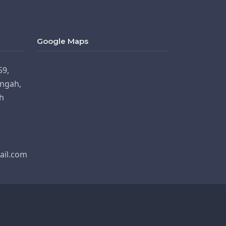
Google Maps
59,
ngah,
h
il.com