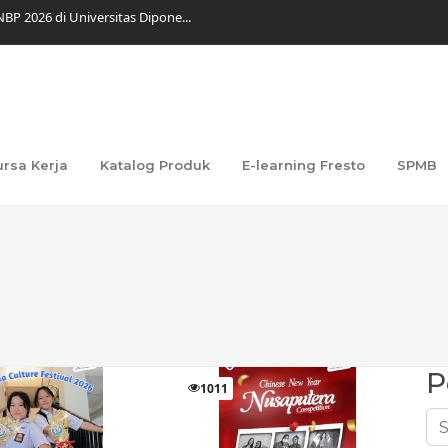
BP 2026 di Universitas Dipone...
K Nusaputera 1 Gelar Kepramuk...
 dalam Wenhua Culture Festiva...
 Meriah dengan Pentas Budaya d...
tuk Bulan Maret 2026...
swa DKV SMK Nusaputera 1 Bawa...
jungan Industri ke PT Marifoo...
kan Teknologi: Transformasi Be...
ursa Kerja
Katalog Produk
E-learning Fresto
SPMB
ra 2 Creative Ads pada COMMDI...
 dalam Produksi Film Animasi...
P
1011