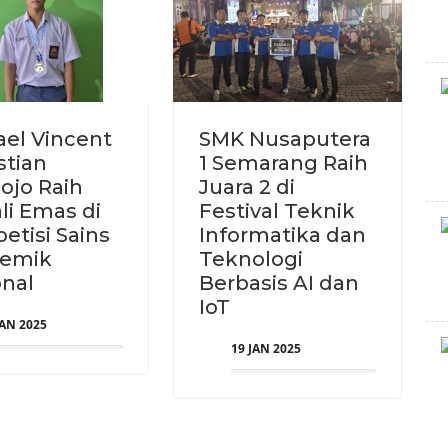
ael Vincent
SMK Nusaputera
stian
1 Semarang Raih
ojo Raih
Juara 2 di
li Emas di
Festival Teknik
etisi Sains
Informatika dan
emik
Teknologi
onal
Berbasis AI dan
IoT
JAN 2025
19 JAN 2025