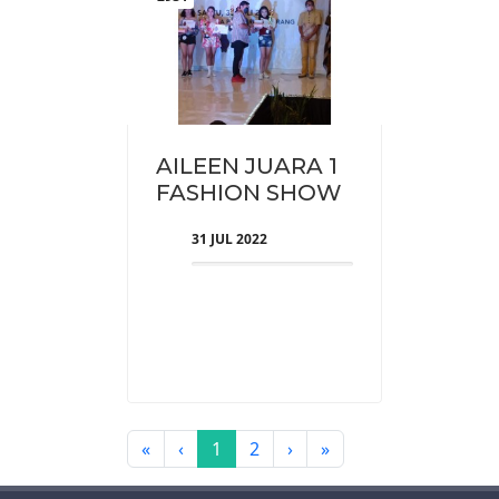
AILEEN JUARA 1
FASHION SHOW
31 JUL 2022
«
‹
1
2
›
»