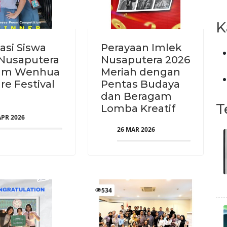
K
asi Siswa
Perayaan Imlek
Nusaputera
Nusaputera 2026
lam Wenhua
Meriah dengan
re Festival
Pentas Budaya
dan Beragam
T
Lomba Kreatif
APR 2026
26 MAR 2026
534