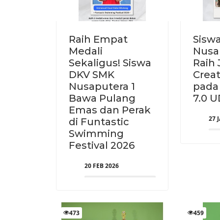
Raih Empat
Sisw
Medali
Nusa
Sekaligus! Siswa
Raih 
DKV SMK
Creat
Nusaputera 1
pada
Bawa Pulang
7.0 
Emas dan Perak
27 
di Funtastic
Swimming
Festival 2026
20 FEB 2026
473
459