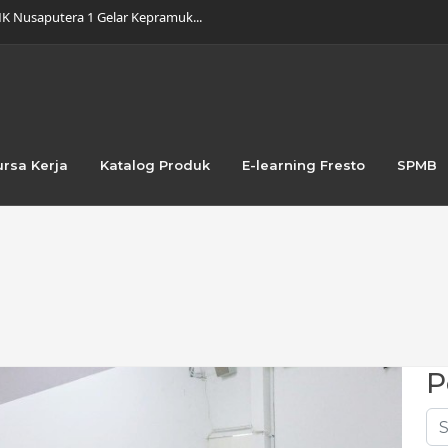
K Nusaputera 1 Gelar Kepramuk...
 dalam Wenhua Culture Festiva...
 Meriah dengan Pentas Budaya d...
tuk Bulan Maret 2026...
swa DKV SMK Nusaputera 1 Bawa...
jungan Industri ke PT Marifoo...
kan Teknologi: Transformasi Be...
ra 2 Creative Ads pada COMMDI...
ursa Kerja
Katalog Produk
E-learning Fresto
SPMB
 dalam Produksi Film Animasi...
BP 2026 di Universitas Dipone...
P