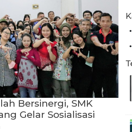
K
T
ah Bersinergi, SMK
ng Gelar Sosialisasi
n