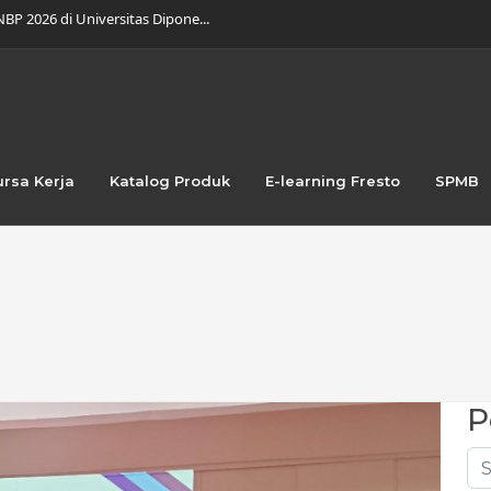
BP 2026 di Universitas Dipone...
K Nusaputera 1 Gelar Kepramuk...
 dalam Wenhua Culture Festiva...
 Meriah dengan Pentas Budaya d...
tuk Bulan Maret 2026...
swa DKV SMK Nusaputera 1 Bawa...
jungan Industri ke PT Marifoo...
kan Teknologi: Transformasi Be...
ursa Kerja
Katalog Produk
E-learning Fresto
SPMB
ra 2 Creative Ads pada COMMDI...
 dalam Produksi Film Animasi...
P