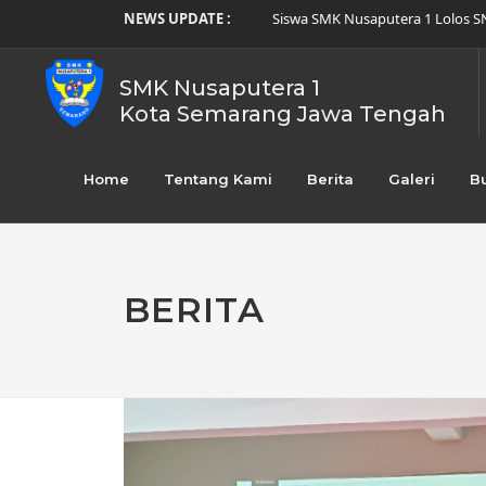
NEWS UPDATE :
Siswa SMK Nusaputera 1 Lolos SN
Membentuk Karakter Disiplin, SM
Prestasi Siswa SMK Nusaputera 1
Perayaan Imlek Nusaputera 2026
SMK Nusaputera 1
Promo SPMB SMK Nusaputera 1 un
Kota Semarang Jawa Tengah
Raih Empat Medali Sekaligus! Si
SMK Nusaputera 1 Laksanakan Kun
Menumbuhkan Potensi, Menghidup
Home
Tentang Kami
Berita
Galeri
B
Siswa SMK Nusaputera 1 Raih Jua
Alumni SMK Nusaputera 1 Terlibat
BERITA